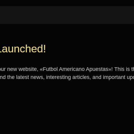
Launched!
our new website, «Futbol Americano Apuestas»! This is t
find the latest news, interesting articles, and important 