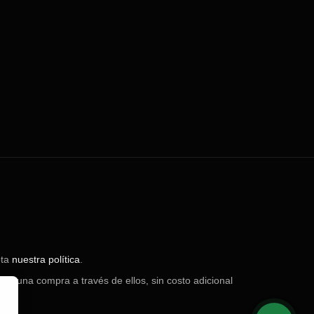
pta
nuestra política
.
liza una compra a través de ellos, sin costo adicional