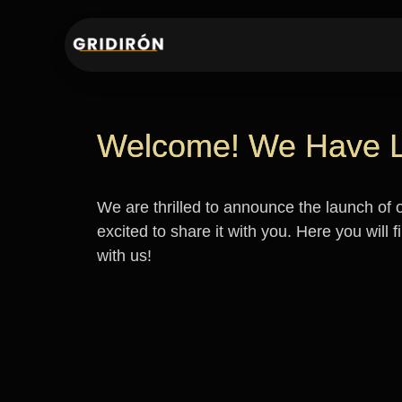
Welcome! We Have 
We are thrilled to announce the launch of 
excited to share it with you. Here you will 
with us!