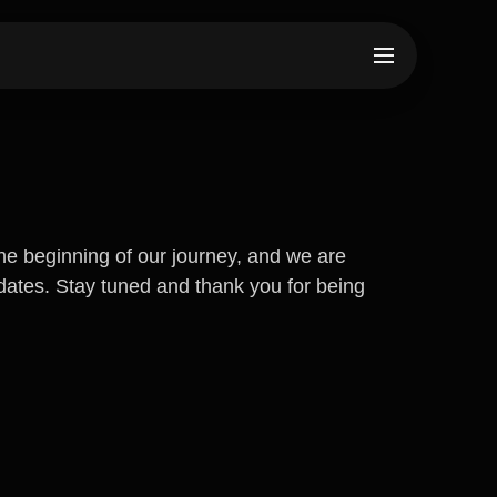
he beginning of our journey, and we are
updates. Stay tuned and thank you for being