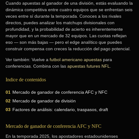
Cuando apuestas al ganador de una división, estás evaluando la
dinámica competitiva entre cuatro equipos que se enfrentan seis
veces entre sí durante la temporada. Conoces a los rivales
directos, puedes analizar los matchups divisionales con
profundidad, y la probabilidad de acierto es inherentemente
mayor que en un mercado de 32 equipos. Las cuotas reflejan
eso — son más bajas — pero el edge analítico que puedes
construir compensa con creces la reducción del pago potencial.
Ver también: Vuelve a
futbol americano apuestas
para
conferencias. Combina con las
apuestas futures NFL
.
Índice de contenidos
Mercado de ganador de conferencia AFC y NFC
Mercado de ganador de división
Factores de análisis: calendario, traspasos, draft
Mercado de ganador de conferencia AFC y NFC
En la temporada 2025, los apostadores estadounidenses