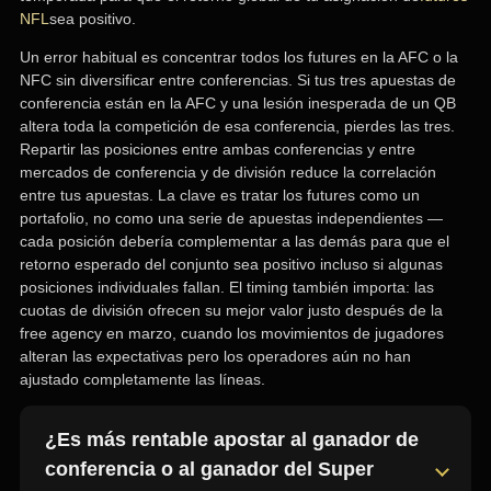
NFL
sea positivo.
Un error habitual es concentrar todos los futures en la AFC o la
NFC sin diversificar entre conferencias. Si tus tres apuestas de
conferencia están en la AFC y una lesión inesperada de un QB
altera toda la competición de esa conferencia, pierdes las tres.
Repartir las posiciones entre ambas conferencias y entre
mercados de conferencia y de división reduce la correlación
entre tus apuestas. La clave es tratar los futures como un
portafolio, no como una serie de apuestas independientes —
cada posición debería complementar a las demás para que el
retorno esperado del conjunto sea positivo incluso si algunas
posiciones individuales fallan. El timing también importa: las
cuotas de división ofrecen su mejor valor justo después de la
free agency en marzo, cuando los movimientos de jugadores
alteran las expectativas pero los operadores aún no han
ajustado completamente las líneas.
¿Es más rentable apostar al ganador de
conferencia o al ganador del Super