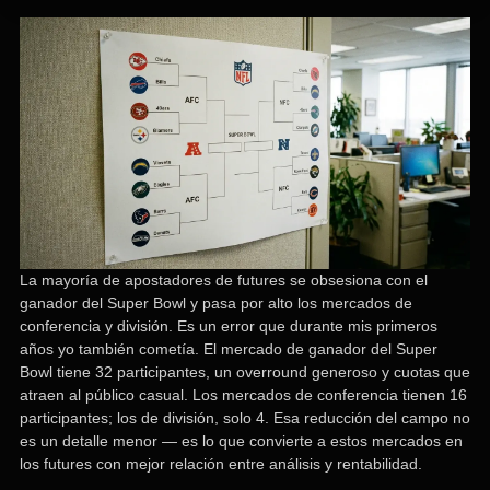
La mayoría de apostadores de futures se obsesiona con el
ganador del Super Bowl y pasa por alto los mercados de
conferencia y división. Es un error que durante mis primeros
años yo también cometía. El mercado de ganador del Super
Bowl tiene 32 participantes, un overround generoso y cuotas que
atraen al público casual. Los mercados de conferencia tienen 16
participantes; los de división, solo 4. Esa reducción del campo no
es un detalle menor — es lo que convierte a estos mercados en
los futures con mejor relación entre análisis y rentabilidad.