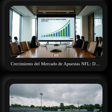
Crecimiento del Mercado de Apuestas NFL: Datos y Tendencias 2026 | GRIDIRÓN