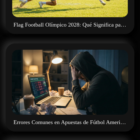
Flag Football Olímpico 2028: Qué Significa para las Apuestas | GRIDIRÓN
Errores Comunes en Apuestas de Fútbol Americano y Cómo Evitarlos | GRIDIRÓN