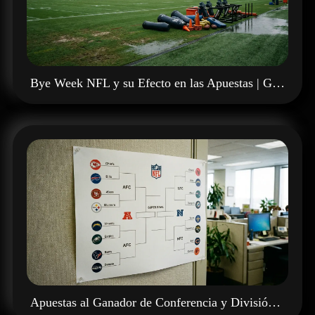
Bye Week NFL y su Efecto en las Apuestas | GRIDIRÓN
Apuestas al Ganador de Conferencia y División NFL | GRIDIRÓN