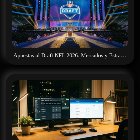
Apuestas al Draft NFL 2026: Mercados y Estrategias | GRIDIRÓN