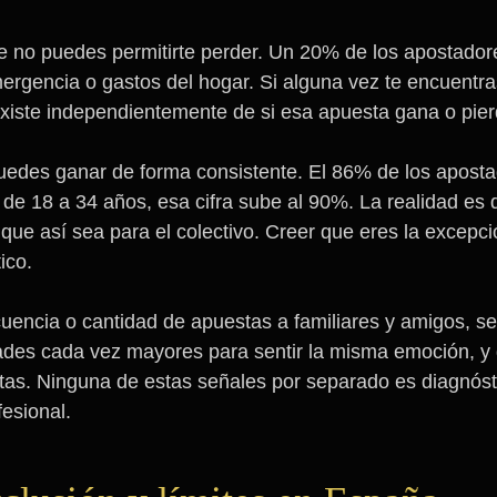
e no puedes permitirte perder. Un 20% de los apostador
ergencia o gastos del hogar. Si alguna vez te encuentras
xiste independientemente de si esa apuesta gana o pier
 puedes ganar de forma consistente. El 86% de los apost
 de 18 a 34 años, esa cifra sube al 90%. La realidad es
que así sea para el colectivo. Creer que eres la excepc
ico.
cuencia o cantidad de apuestas a familiares y amigos, sen
ades cada vez mayores para sentir la misma emoción, y 
tas. Ninguna de estas señales por separado es diagnóst
fesional.