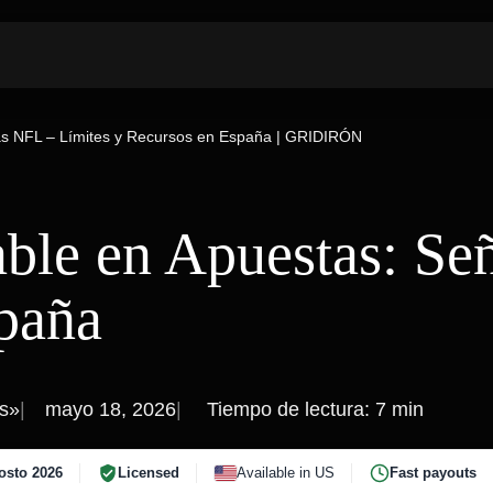
s NFL – Límites y Recursos en España | GRIDIRÓN
ble en Apuestas: Señ
paña
as»
mayo 18, 2026
Tiempo de lectura: 7 min
osto 2026
Licensed
Available in US
Fast payouts