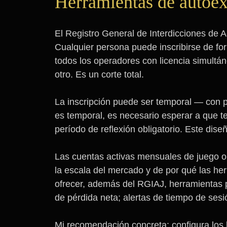
Herramientas de autoex
El Registro General de Interdicciones de
Cualquier persona puede inscribirse de for
todos los operadores con licencia simultá
otro. Es un corte total.
La inscripción puede ser temporal — con p
es temporal, es necesario esperar a que ter
período de reflexión obligatorio. Este diseñ
Las cuentas activas mensuales de juego on
la escala del mercado y de por qué las he
ofrecer, además del RGIAJ, herramientas pr
de pérdida neta; alertas de tiempo de sesi
Mi recomendación concreta: configura los 