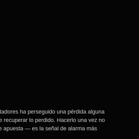
ostadores ha perseguido una pérdida alguna
 recuperar lo perdido. Hacerlo una vez no
te apuesta — es la señal de alarma más