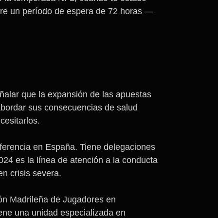
uiere un período de espera de 72 horas —
eñalar que la expansión de las apuestas
abordar sus consecuencias de salud
cesitarlos.
ferencia en España. Tiene delegaciones
024 es la línea de atención a la conducta
n crisis severa.
ión Madrileña de Jugadores en
tiene una unidad especializada en