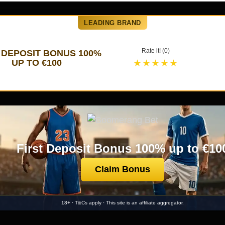
LEADING BRAND
Rate it! (0)
 DEPOSIT BONUS 100%
UP TO €100
★★★★★
First Deposit Bonus 100% up to €10
Claim Bonus
18+ · T&Cs apply · This site is an affiliate aggregator.