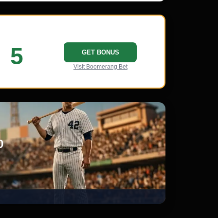
5
GET BONUS
Visit Boomerang Bet
0