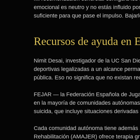
emocional es neutro y no estás influido po
suficiente para que pase el impulso. Bajarl
Recursos de ayuda en 
Nimit Desai, investigador de la UC San Die
deportivas legalizadas a un alcance perm
pública. Eso no significa que no existan r
FEJAR — la Federación Española de Jugad
en la mayoría de comunidades autónomas y o
suicida, que incluye situaciones derivadas
Cada comunidad autónoma tiene además aso
Rehabilitación (AMAJER) ofrece terapia gru