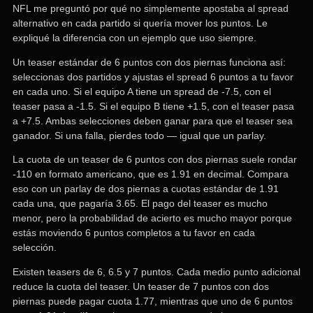
NFL me preguntó por qué no simplemente apostaba al spread
alternativo en cada partido si quería mover los puntos. Le
expliqué la diferencia con un ejemplo que uso siempre.
Un teaser estándar de 6 puntos con dos piernas funciona así:
seleccionas dos partidos y ajustas el spread 6 puntos a tu favor
en cada uno. Si el equipo A tiene un spread de -7.5, con el
teaser pasa a -1.5. Si el equipo B tiene +1.5, con el teaser pasa
a +7.5. Ambas selecciones deben ganar para que el teaser sea
ganador. Si una falla, pierdes todo — igual que un parlay.
La cuota de un teaser de 6 puntos con dos piernas suele rondar
-110 en formato americano, que es 1.91 en decimal. Compara
eso con un parlay de dos piernas a cuotas estándar de 1.91
cada una, que pagaría 3.65. El pago del teaser es mucho
menor, pero la probabilidad de acierto es mucho mayor porque
estás moviendo 6 puntos completos a tu favor en cada
selección.
Existen teasers de 6, 6.5 y 7 puntos. Cada medio punto adicional
reduce la cuota del teaser. Un teaser de 7 puntos con dos
piernas puede pagar cuota 1.77, mientras que uno de 6 puntos