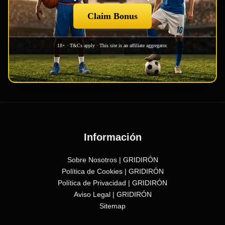
Claim Bonus
18+ · T&Cs apply · This site is an affiliate aggregator.
Información
Sobre Nosotros | GRIDIRÓN
Política de Cookies | GRIDIRÓN
Política de Privacidad | GRIDIRÓN
Aviso Legal | GRIDIRÓN
Sitemap