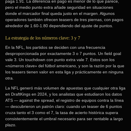
paga 1.91. La diferencia en pago es menor de lo que parece,
pero el medio punto extra añade seguridad en situaciones
donde el marcador final queda justo en el margen. Algunos
operadores también ofrecen teasers de tres piernas, con pagos
alrededor de 1.60-1.80 dependiendo del ajuste de puntos.
La estrategia de los números clave: 3 y 7
En la NFL, los partidos se deciden con una frecuencia
desproporcionada por exactamente 3 o 7 puntos. Un field goal
vale 3. Un touchdown con punto extra vale 7. Estos son los
«números clave» del fútbol americano, y son la razón por la que
los teasers tienen valor en esta liga y prácticamente en ninguna
otra.
La NFL generó más volumen de apuestas que cualquier otra liga
en DraftKings en 2024, y los analistas que estudiaron los datos
ATS — against the spread, el registro de equipos contra la línea
— descubrieron un patrón claro: cuando un teaser de 6 puntos
cruza tanto el 3 como el 7, la tasa de acierto histórica supera
consistentemente el umbral necesario para ser rentable a largo
plazo.