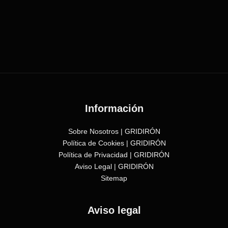
Información
Sobre Nosotros | GRIDIRÓN
Política de Cookies | GRIDIRÓN
Política de Privacidad | GRIDIRÓN
Aviso Legal | GRIDIRÓN
Sitemap
Aviso legal