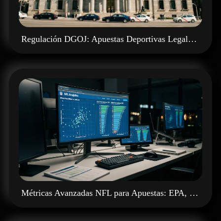
Regulación DGOJ: Apuestas Deportivas Legales en España | GRIDIRÓN
Métricas Avanzadas NFL para Apuestas: EPA, DVOA y ATS | GRIDIRÓN