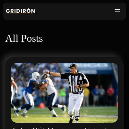
All Posts