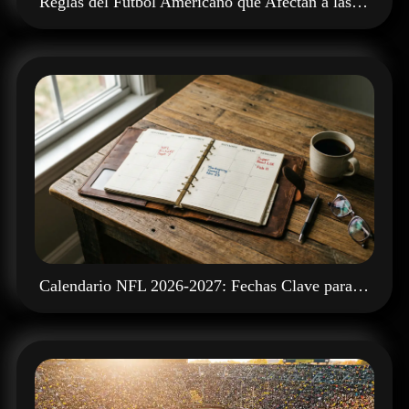
Reglas del Fútbol Americano que Afectan a las Apuestas | GRIDIRÓN
Calendario NFL 2026-2027: Fechas Clave para Apostar | GRIDIRÓN